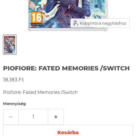
Koppints a nagyításhoz
PIOFIORE: FATED MEMORIES /SWITCH
Jelenlegi ár
18,183 Ft
Piofiore: Fated Memories /Switch
Mennyiség
Kosárba