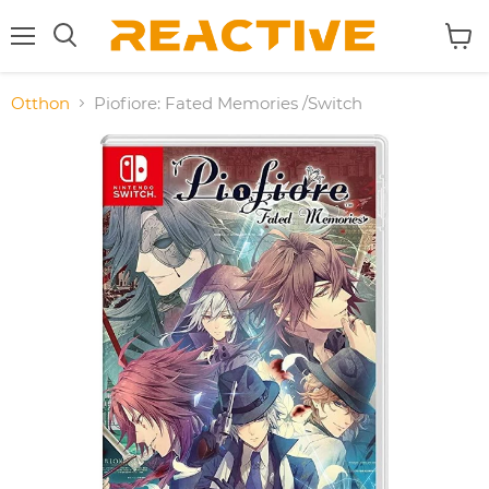
Menu
Kosár
Keresés
megte
Otthon
Piofiore: Fated Memories /Switch