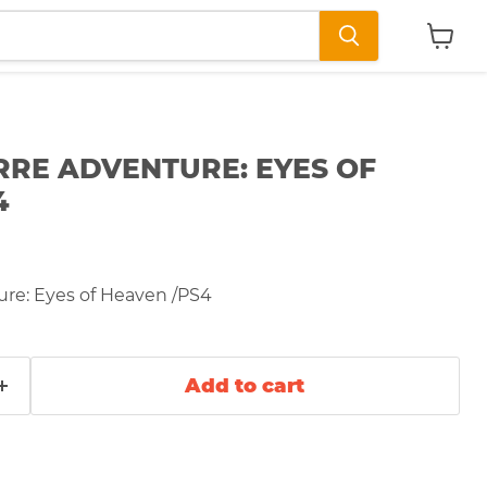
View
cart
ARRE ADVENTURE: EYES OF
4
ure: Eyes of Heaven /PS4
Add to cart