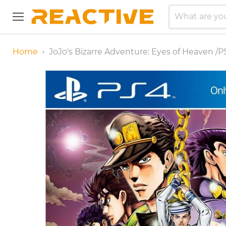
Menu
Home
JoJo's Bizarre Adventure: Eyes of Heaven /P