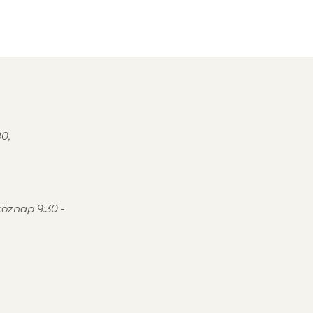
0,
öznap 9:30 -